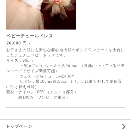
ベビーチュールドレス
20,000 円～
お子さまの肌にも安心な着心地抜群のポンチワンピースを土台に
したチュチュベビードレスです。
サイズ：90cm
上身頃21cm, ウェスト約65.5cm（裏地についているサテ
ンコードでサイズ調整可能）,
ウェストからチュール裾40cm
リボン：横10cmx縦2.5cm（リボンは取り外して別位置
に付け替え可能）
素材：ナイロン100%（チュチュ部分）
綿100%（ワンピース部分）
トップページ